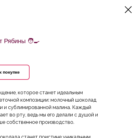
 Рябины 🧑‍🍳
к покупке
ощение, которое станет идеальным
еточной композиции: молочный шоколад
и и сублимированной малина. Каждый
ет во рту, ведь мы его делали с душой и
аше собственное производство.
шоколада станет поистине уникальным