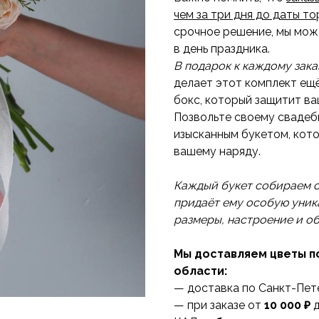
чем за три дня до даты т
срочное решение, мы мож
в день праздника.
В подарок к каждому зак
делает этот комплект ещ
бокс, который защитит ва
Позвольте своему свадеб
изысканным букетом, кот
вашему наряду.
Каждый букет собираем с
придаёт ему особую уника
размеры, настроение и о
Мы доставляем цветы п
области:
— доставка по Санкт-Пет
— при заказе от
10 000 ₽
д