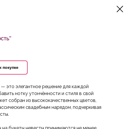
сть"
к покупке
" — это элегантное решение для каждой
авить нотку утончённости и стиля в свой
кет собран из высококачественных цветов,
лассическим свадебным нарядом, подчеркивая
сты.
ы на букеты невесты принимаются не менее