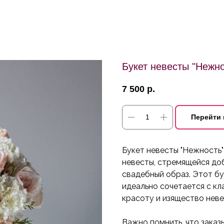
Букет невесты "Нежно
7 500
р.
Перейти 
Букет невесты "Нежность
невесты, стремящейся доб
свадебный образ. Этот бу
идеально сочетается с к
красоту и изящество неве
Важно помнить, что
заказ